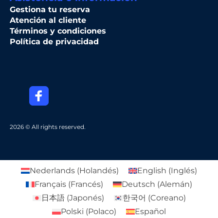
Gestiona tu reserva
Atención al cliente
Términos y condiciones
Política de privacidad
2026 © All rights reserved.
Nederlands
(
Holandés
)
English
(
Inglés
)
Français
(
Francés
)
Deutsch
(
Alemán
)
日本語
(
Japonés
)
한국어
(
Coreano
)
Polski
(
Polaco
)
Español