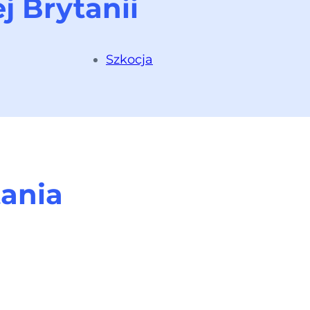
 Brytanii
Szkocja
tania