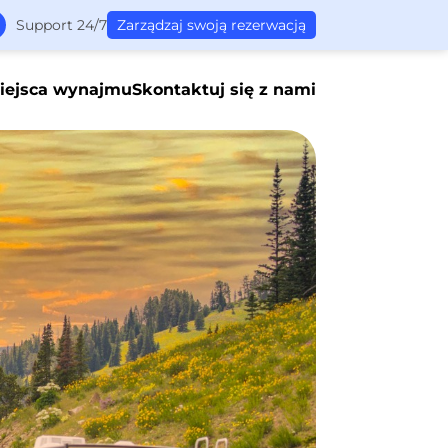
Support 24/7
Zarządzaj swoją rezerwacją
iejsca wynajmu
Skontaktuj się z nami