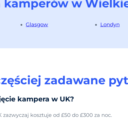
kamperów w Wielkiej
Glasgow
Londyn
zęściej zadawane py
ajęcie kampera w UK?
azwyczaj kosztuje od £50 do £300 za noc.