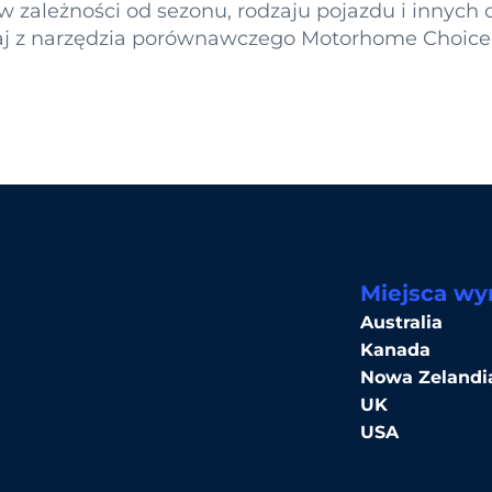
 w zależności od sezonu, rodzaju pojazdu i innych
taj z narzędzia porównawczego Motorhome Choice
Miejsca w
Australia
Kanada
Nowa Zelandi
UK
USA