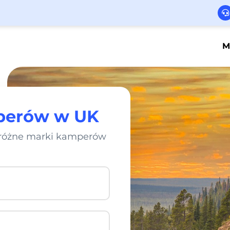
M
perów w UK
j różne marki kamperów