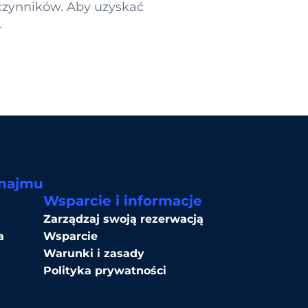
 czynników. Aby uzyskać
.
ynajmu
Wsparcie i informacje
Zarządzaj swoją rezerwacją
a
Wsparcie
Warunki i zasady
Polityka prywatności