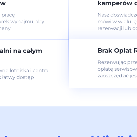
ów
kamperów d
 pracę
Nasz doświadc
rek wynajmu, aby
mówi w wielu j
 ceny
rezerwacji lub 
Brak Opłat 
alni na całym
Rezerwując prz
opłatę serwisow
e lotniska i centra
zaoszczędzić jes
 łatwy dostęp