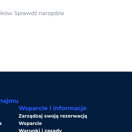
ników. Sprawdź narzędzie
ynajmu
Wsparcie i informacje
Zarządzaj swoją rezerwacją
a
Wsparcie
Warunki i zasady