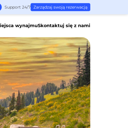
Support 24/7
Zarządzaj swoją rezerwacją
iejsca wynajmu
Skontaktuj się z nami