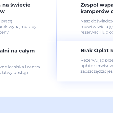
 na świecie
Zespół wsp
ów
kamperów d
 pracę
Nasz doświadc
rek wynajmu, aby
mówi w wielu j
 ceny
rezerwacji lub 
Brak Opłat 
alni na całym
Rezerwując prz
opłatę serwisow
e lotniska i centra
zaoszczędzić jes
 łatwy dostęp