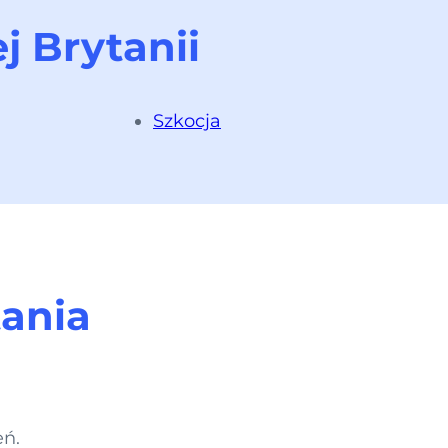
 Brytanii
Szkocja
tania
eń.