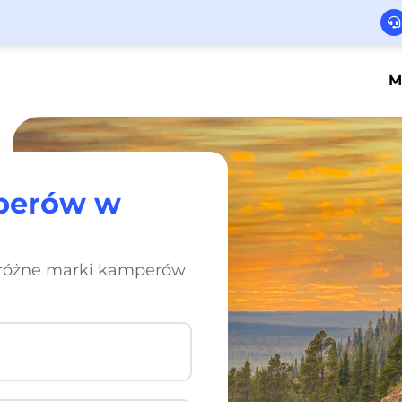
M
perów w
j różne marki kamperów