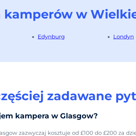
kamperów w Wielkiej
Edynburg
Londyn
zęściej zadawane py
najem kampera w Glasgow?
gow zazwyczaj kosztuje od £100 do £200 za dzi