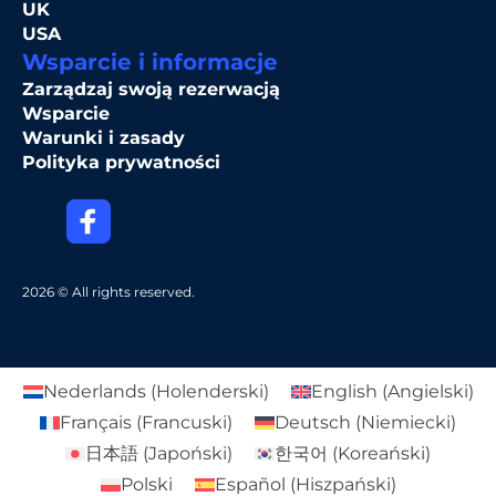
UK
USA
Wsparcie i informacje
Zarządzaj swoją rezerwacją
Wsparcie
Warunki i zasady
Polityka prywatności
2026 © All rights reserved.
Nederlands
(
Holenderski
)
English
(
Angielski
)
Français
(
Francuski
)
Deutsch
(
Niemiecki
)
日本語
(
Japoński
)
한국어
(
Koreański
)
Polski
Español
(
Hiszpański
)