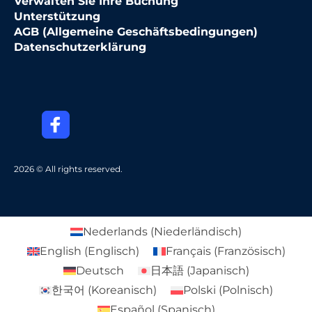
Verwalten Sie Ihre Buchung
Unterstützung
AGB (Allgemeine Geschäftsbedingungen)
Datenschutzerklärung
2026 © All rights reserved.
Nederlands
(
Niederländisch
)
English
(
Englisch
)
Français
(
Französisch
)
Deutsch
日本語
(
Japanisch
)
한국어
(
Koreanisch
)
Polski
(
Polnisch
)
Español
(
Spanisch
)