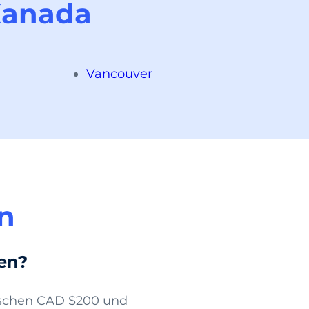
Kanada
Vancouver
en
ten?
wischen CAD $200 und