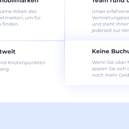
mobilmarken
Team rund u
same Arbeit des
Unser erfahren
ietmarken, um für
Vermietungstea
u finden.
und steht Ihne
jederzeit zur Ve
Keine Buch
tweit
Wenn Sie über 
 und Knotenpunkten
sparen Sie sic
gang
noch mehr Geld