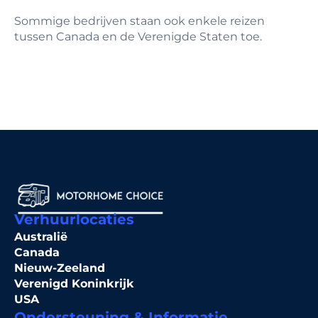
Sommige bedrijven staan ook enkele reizen
tussen Canada en de Verenigde Staten toe.
Verhuurlocaties
Australië
Canada
Nieuw-Zeeland
Verenigd Koninkrijk
USA
Ondersteuning & Informatie