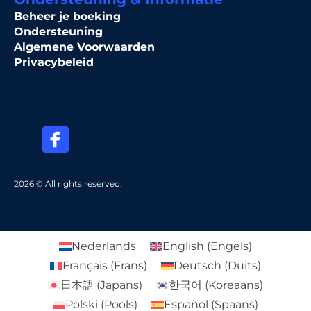
Beheer je boeking
Ondersteuning
Algemene Voorwaarden
Privacybeleid
2026 © All rights reserved.
Nederlands
English
(
Engels
)
Français
(
Frans
)
Deutsch
(
Duits
)
日本語
(
Japans
)
한국어
(
Koreaans
)
Polski
(
Pools
)
Español
(
Spaans
)