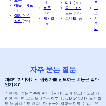
호주
번
다윈
(en)
른
애들레이드
브룸
골드 코스
퍼
(en)
(en)
트는
(en)
스
앨리스 스
케언즈
호바트
(en)
시
프링
(en)
(en)
드
니
자주 묻는 질문
태즈메이니아에서 캠핑카를 렌트하는 비용은 얼마
인가요?
기본 캠핑카는 하루에 AUD $40 (연료비 별도) 정도로 저
렴한 편이며, 고급 모터홈은 하루에 AUD $400 (연료비 별
도)을 넘길 수도 있습니다. 요금에 영향을 미칠 수 있는 요